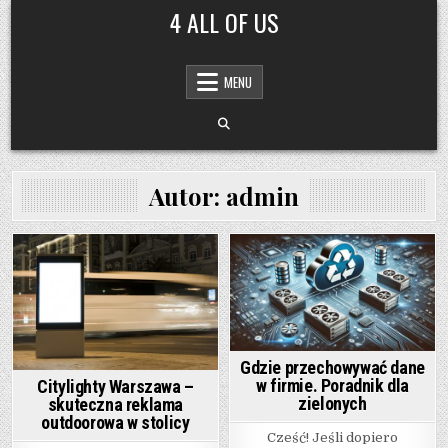
Skip to content
4 ALL OF US
MENU
Autor:
admin
Posted in
Posted in
Gdzie przechowywać dane
w firmie. Poradnik dla
Citylighty Warszawa –
zielonych
skuteczna reklama
outdoorowa w stolicy
Cześć! Jeśli dopiero