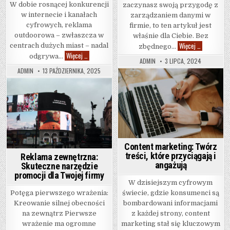
W dobie rosnącej konkurencji
zaczynasz swoją przygodę z
w internecie i kanałach
zarządzaniem danymi w
cyfrowych, reklama
firmie, to ten artykuł jest
outdoorowa – zwłaszcza w
właśnie dla Ciebie. Bez
Gdzie prze
Więcej …
centrach dużych miast – nadal
zbędnego…
Citylighty Warszawa – skuteczna reklama outdoorowa w
Więcej …
odgrywa…
ADMIN
3 LIPCA, 2024
ADMIN
13 PAŹDZIERNIKA, 2025
Posted in
Posted in
Content marketing: Twórz
treści, które przyciągają i
Reklama zewnętrzna:
angażują
Skuteczne narzędzie
promocji dla Twojej firmy
W dzisiejszym cyfrowym
Potęga pierwszego wrażenia:
świecie, gdzie konsumenci są
Kreowanie silnej obecności
bombardowani informacjami
na zewnątrz Pierwsze
z każdej strony, content
wrażenie ma ogromne
marketing stał się kluczowym