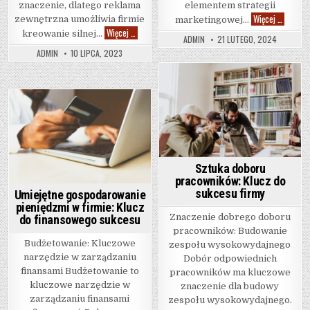
znaczenie, dlatego reklama
elementem strategii
Content 
Więcej …
zewnętrzna umożliwia firmie
marketingowej…
Reklama zewnętrzna: Skuteczne narzędzie promocj
Więcej …
kreowanie silnej…
ADMIN
21 LUTEGO, 2024
ADMIN
10 LIPCA, 2023
Posted in
Posted in
Sztuka doboru
pracowników: Klucz do
sukcesu firmy
Umiejętne gospodarowanie
pieniędzmi w firmie: Klucz
Znaczenie dobrego doboru
do finansowego sukcesu
pracowników: Budowanie
Budżetowanie: Kluczowe
zespołu wysokowydajnego
narzędzie w zarządzaniu
Dobór odpowiednich
finansami Budżetowanie to
pracowników ma kluczowe
kluczowe narzędzie w
znaczenie dla budowy
zarządzaniu finansami
zespołu wysokowydajnego.