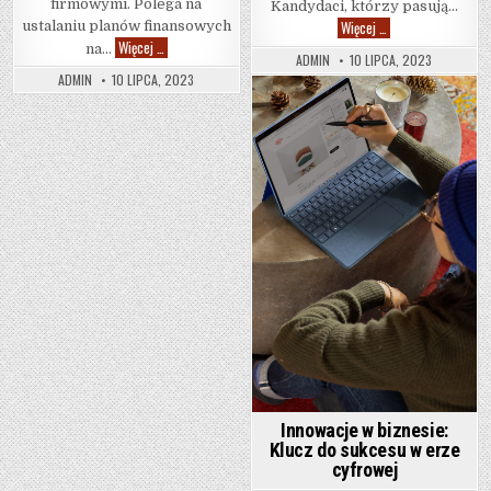
firmowymi. Polega na
Kandydaci, którzy pasują…
Sztuka doboru pra
Więcej …
ustalaniu planów finansowych
Umiejętne gospodarowanie pieniędzmi w firmie: Klucz do f
Więcej …
na…
ADMIN
10 LIPCA, 2023
ADMIN
10 LIPCA, 2023
Posted in
Innowacje w biznesie:
Klucz do sukcesu w erze
cyfrowej