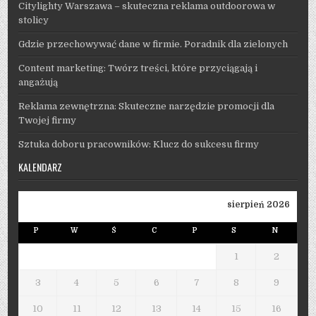
Citylighty Warszawa – skuteczna reklama outdoorowa w
stolicy
Gdzie przechowywać dane w firmie. Poradnik dla zielonych
Content marketing: Twórz treści, które przyciągają i
angażują
Reklama zewnętrzna: Skuteczne narzędzie promocji dla
Twojej firmy
Sztuka doboru pracowników: Klucz do sukcesu firmy
KALENDARZ
sierpień 2026
P
W
Ś
C
P
S
N
1
2
3
4
5
6
7
8
9
10
11
12
13
14
15
16