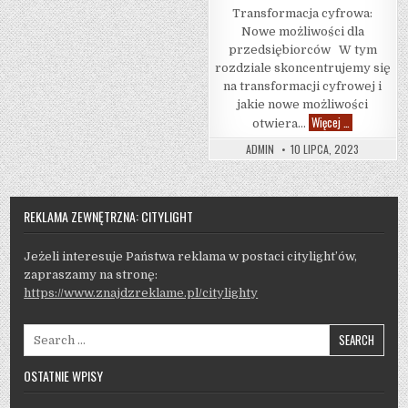
Transformacja cyfrowa:
Nowe możliwości dla
przedsiębiorców W tym
rozdziale skoncentrujemy się
na transformacji cyfrowej i
jakie nowe możliwości
Innowacje w 
Więcej …
otwiera…
ADMIN
10 LIPCA, 2023
REKLAMA ZEWNĘTRZNA: CITYLIGHT
Jeżeli interesuje Państwa reklama w postaci citylight’ów,
zapraszamy na stronę:
https://www.znajdzreklame.pl/citylighty
Search for:
OSTATNIE WPISY